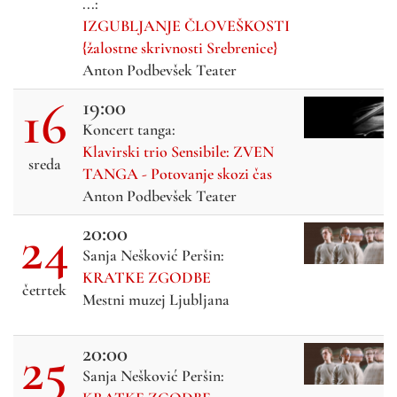
...:
IZGUBLJANJE ČLOVEŠKOSTI
{žalostne skrivnosti Srebrenice}
Anton Podbevšek Teater
16
19:00
Koncert tanga:
Klavirski trio Sensibile: ZVEN
sreda
TANGA - Potovanje skozi čas
Anton Podbevšek Teater
24
20:00
Sanja Nešković Peršin:
KRATKE ZGODBE
četrtek
Mestni muzej Ljubljana
25
20:00
Sanja Nešković Peršin: