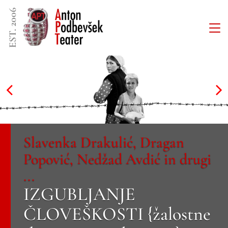
EST. 2006
Slavenka Drakulić, Dragan
Popović, Nedžad Avdić in drugi
...
IZGUBLJANJE
ČLOVEŠKOSTI {žalostne