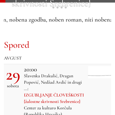
skrivnosti Srebrenice}
sem, nobena zgodba, noben roman, niti nobena dr
Spored
AVGUST
29
20:00
Slavenka Drakulić, Dragan
Popović, Nedžad Avdić in drugi
sobota
...:
IZGUBLJANJE ČLOVEŠKOSTI
{žalostne skrivnosti Srebrenice}
Center za kulturo Korčula
(Republika Hrvaška)