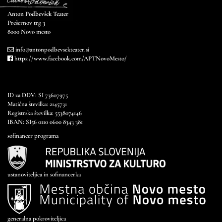
Anton Podbevšek Teater
Prešernov trg 3
8000 Novo mesto
info@antonpodbevsekteater.si
https://www.facebook.com/APTNovoMesto/
ID za DDV: SI 73607975
Matična številka: 2145731
Registrska številka: 5538074146
IBAN: SI56 0110 0600 8343 381
sofinancer programa
ustanoviteljica in sofinancerka
generalna pokroviteljica