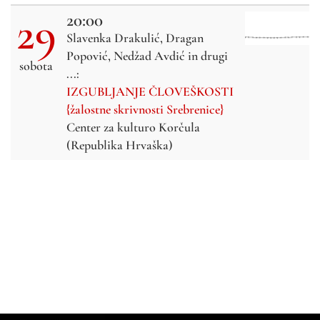
29
20:00
Slavenka Drakulić, Dragan
Popović, Nedžad Avdić in drugi
sobota
...:
IZGUBLJANJE ČLOVEŠKOSTI
{žalostne skrivnosti Srebrenice}
Center za kulturo Korčula
(Republika Hrvaška)