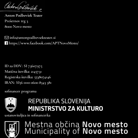
Anton Podbevšek Teater
Prešernov trg 3
8000 Novo mesto
info@antonpodbevsekteater.si
https://www.facebook.com/APTNovoMesto/
ID za DDV: SI 73607975
Matična številka: 2145731
Registrska številka: 5538074146
IBAN: SI56 0110 0600 8343 381
sofinancer programa
ustanoviteljica in sofinancerka