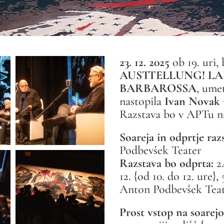
23. 12. 2025
ob 19. uri,
AUSTTELLUNG! LA
BARBAROSSA
, ume
nastopila
Ivan Novak
Razstava bo v APTu n
Soareja in odprtje razs
Podbevšek Teater
Razstava bo odprta:
24
12. {od 10. do 12. ure}, 
Anton Podbevšek Tea
Prost vstop na soarejo