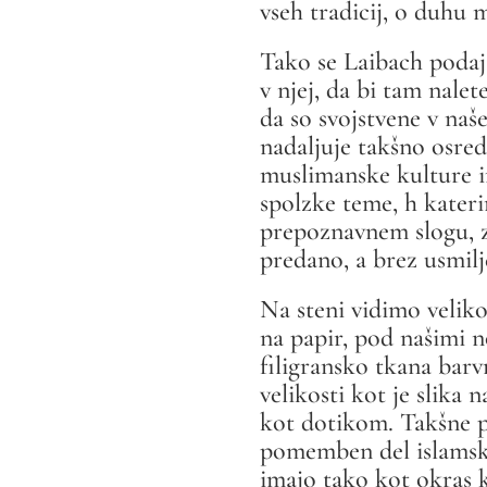
vseh tradicij, o duhu 
Tako se Laibach podaja
v njej, da bi tam nalet
da so svojstvene v naš
nadaljuje takšno osred
muslimanske kulture in
spolzke teme, h kater
prepoznavnem slogu, z
predano, a brez usmilj
Na steni vidimo veliko
na papir, pod našimi n
filigransko tkana barv
velikosti kot je slika 
kot dotikom. Takšne p
pomemben del islamske
imajo tako kot okras k