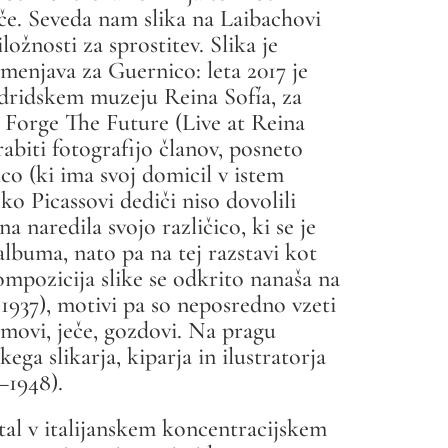
če. Seveda nam slika na Laibachovi
ožnosti za sprostitev. Slika je
menjava za Guernico: leta 2017 je
adridskem muzeju Reina Sofía, za
 Forge The Future
(Live at Reina
rabiti fotografijo članov, posneto
o (ki ima svoj domicil v istem
o Picassovi dediči niso dovolili
na naredila svojo različico, ki se je
albuma, nato pa na tej razstavi kot
mpozicija slike se odkrito nanaša na
 1937), motivi pa so neposredno vzeti
omovi, ječe, gozdovi. Na pragu
ega slikarja, kiparja in ilustratorja
–1948).
stal v italijanskem koncentracijskem