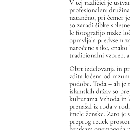
V tej različici je ustv
profesionalen: družina
natančno, pri čemer je 
so zaradi šibke spletn
le fotografijo nizke lo
opravljala predvsem z
naročene slike, enako 
tradicionalni vzorec, a
Obrt izdelovanja in pr
zdita ločena od razumev
podobe. Toda – ali je 
islamskih držav so pre
kulturama Vzhoda in Z
prenašal iz roda v rod
imele ženske. Zato je
preprog redek prostor 
ženskam onemogoča nad