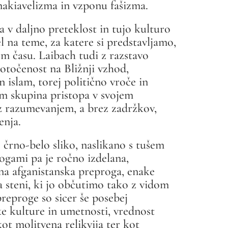
makiavelizma in vzponu fašizma.
 v daljno preteklost in tujo kulturo
el na teme, za katere si predstavljamo,
em času. Laibach tudi z razstavo
otočenost na Bližnji vzhod,
 islam, torej politično vroče in
im skupina pristopa v svojem
 razumevanjem, a brez zadržkov,
enja.
 črno-belo sliko, naslikano s tušem
ogami pa je ročno izdelana,
na afganistanska preproga, enake
na steni, ki jo občutimo tako z vidom
reproge so sicer še posebej
 kulture in umetnosti, vrednost
ot molitvena relikvija ter kot