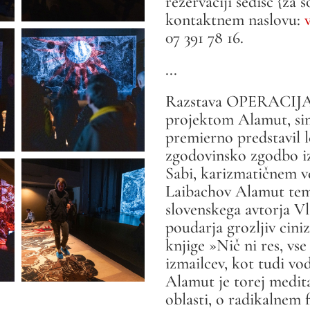
rezervaciji sedišč {za 
kontaktnem naslovu:
07 391 78 16.
...
Razstava OPERACIJ
projektom Alamut, simf
premierno predstavil l
zgodovinsko zgodbo iz 
Sabi, karizmatičnem v
Laibachov Alamut tem
slovenskega avtorja Vla
poudarja grozljiv cin
knjige »
Nič ni res, vse
izmailcev, kot tudi vo
Alamut je torej medita
oblasti, o radikalnem 