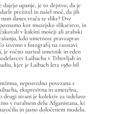
dajejo upanje, je to dejstvo, da je
vendarle preživel in našel moč, da jih
ki nam danes vrača te slike? Dve
prepoznamo kot muzejsko slikarstvo, in
ičakovali v kakšni mošeji ali arabski
prašanju, kdo umetnost pravzaprav
 To izvemo s fotografij na razstavi.
i, je ročno narisal umetnik in eden
sodelavcev Laibacha v Trbovljah in
udiu, kjer je Laibach leta 1980 bil
j intimna, neposredno povezana z
aibacha, ekspresivna in umetelna,
 drugi strani je kolektiv za izdelavo
žino v ruralnem delu Afganistana, ki
o naročilu in jasno določenem modelu.