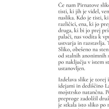
Če nam Pirnatove slike 
tisti, ki jih je videl, 
naslika. Kdo je tisti, 
različici, ena, ki jo 
druga, ki bi jo prej pr
palači, nas vodita k v
ustvarja in razstavlja.
Sliko, obešeno na sten
od stalnih anonimnih 
po naključju v istem st
ustanovljen.
Izdelava slike je tore
idejami in dediščino L
mojstrsko natančna. Po
preproge zadolžil dru
je stkala isto sliko p