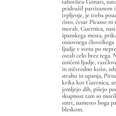
taborišču Gonars, nato 
pridružil partizanom in 
trpljenje, je treba poud
tisto, česar Picasso ni
morah. Guernica, nas
španskega mesta, prika
osnovnega človeškega 
ljudje v svetu po nepr
ostali celo brez tega. 
uničeni ljudje, razčlov
in ničvredno kožo, zdr
strahu in upanja, Pirn
krika kot Guernica, a
jemljejo dih, pišejo p
skupnost tam so morilc
smrt, namesto boga pa
bleskom.