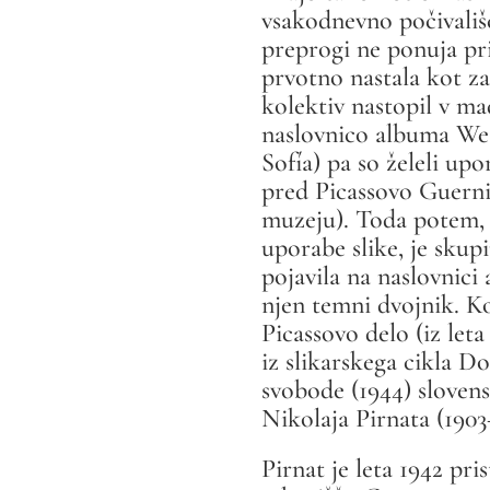
vsakodnevno počivališ
preprogi ne ponuja pril
prvotno nastala kot za
kolektiv nastopil v m
naslovnico albuma
We
Sofía) pa so želeli upo
pred Picassovo Guernic
muzeju). Toda potem, k
uporabe slike, je skupi
pojavila na naslovnici 
njen temni dvojnik. Ko
Picassovo delo (iz leta
iz slikarskega cikla D
svobode (1944) slovensk
Nikolaja Pirnata (1903
Pirnat je leta 1942 pri