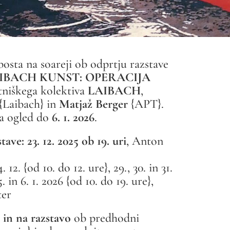
 bosta na soareji ob odprtju razstave
IBACH KUNST: OPERACIJA
tniškega kolektiva
LAIBACH
,
{Laibach} in
Matjaž Berger
{APT}.
a ogled do
6. 1. 2026
.
tave: 23. 12. 2025 ob 19. uri
, Anton
. 12. {od 10. do 12. ure}, 29., 30. in 31.
5. in 6. 1. 2026 {od 10. do 19. ure},
ter
 in na razstavo
ob predhodni