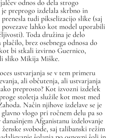
arjalčev odnos do dela strogo
 je preprogo izdelala skrbno in
prenesla tudi pikselizacijo slike (saj
e povezave lahko kot model uporabili
čljivosti). Toda družina je delo
a plačilo, brez osebnega odnosa do
kot bi stkali izvirno Guernico,
li sliko Mikija Miške.
oces ustvarjanja se v tem primeru
anja, ali občutenja, ali ustvarjanja
tako preprosto? Kot izvozni izdelek
proge stoletja služile kot most med
ahoda. Način njihove izdelave se je
, glavno vlogo pri ročnem delu pa so
 v današnjem Afganistanu izdelovanje
ženske svobode, saj talibanski režim
aljevanje šolanja po osnovni šoli in