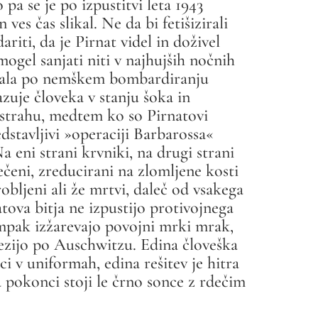
pa se je po izpustitvi leta 1943
ves čas slikal. Ne da bi fetišizirali
ariti, da je Pirnat videl in doživel
 mogel sanjati niti v najhujših nočnih
tala po nemškem bombardiranju
zuje človeka v stanju šoka in
strahu, medtem ko so Pirnatovi
edstavljivi »operaciji Barbarossa«
Na eni strani krvniki, na drugi strani
ečeni, zreducirani na zlomljene kosti
obljeni ali že mrtvi, daleč od vsakega
atova bitja ne izpustijo protivojnega
mpak izžarevajo povojni mrki mrak,
oezijo po Auschwitzu. Edina človeška
i v uniformah, edina rešitev je hitra
 pokonci stoji le črno sonce z rdečim