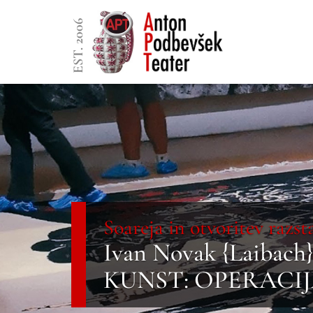
EST. 2006
Soareja in otvoritev razst
Ivan Novak {Laibac
KUNST: OPERACI