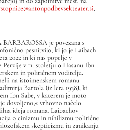
soarejo} in do zapolnitve mest, na
vstopnice@
antonpodbevsekteater.si
,
A BARBAROSSA je povezana s
onično pesnitvijo, ki jo je Laibach
eta 2022 in ki nas popelje v
Perzije v 11. stoletju o Hasanu Ibn
erskem in političnem voditelju.
elji na istoimenskem romanu
dimirja Bartola (iz leta 1938), ki
izem Ibn Sabe, v katerem je moto
 je dovoljeno,
« vrhovno načelo
dilna ideja romana. Laibachov
cija o cinizmu in nihilizmu politične
filozofskem skepticizmu in zanikanju