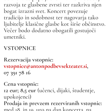
razvoja te glasbene zvrsti ter razkriva njen
bogat izrazni svet. Koncert povezuje
tradicijo in sodobnost ter nagovarja tako
ljubitelje klasične glasbe kot širše občinstvo.
Večer bodo dodatno obogatili gostujoči
umetniki.
VSTOPNICE
Rezervacija vstopnic:
vstopnice@antonpodbevsekteater.si
,
07 391 78 16
Cena vstopnic:
12 eur; 8,5 eur
(učenci, dijaki, študentje,
upokojenci)
Prodaja in prevzem rezerviranih vstopnic:
med 18. in 19. uro na dan koncerta, na