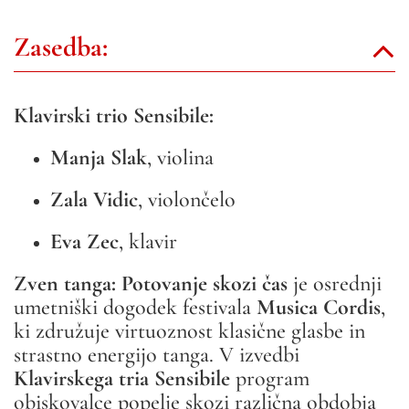
Zasedba:
Klavirski trio Sensibile:
Manja Slak
, violina
Zala Vidic
, violončelo
Eva Zec
, klavir
Zven tanga: Potovanje skozi čas
je osrednji
umetniški dogodek festivala
Musica Cordis
,
ki združuje virtuoznost klasične glasbe in
strastno energijo tanga. V izvedbi
Klavirskega tria Sensibile
program
obiskovalce popelje skozi različna obdobja