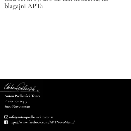
blagajni APTa
Anton Podbevšek Teater
Prešernov trg 3
8000 Novo mesto
info@antonpodbevsekteater.si
https://www.facebook.com/APTNovoMesto/